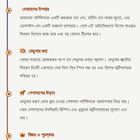
দেবতাদের উপহার
অ্যাথেনা পার্সিউসকে একটি ঝকঝকে ঢাল দেন, হার্মিস দেন পাখার জুতো, এবং
হেফেস্টাস দেন একটি ধারালো তলোয়ার। গেমে এই আইটেমগুলো বিশেষ পাওয়ার
সিম্বল হিসেবে কাজ করে এবং বড় বোনাস ট্রিগার করে।
মেডুসার গুহা
গেমের সবচেয়ে রোমাঞ্চকর অংশ হল মেডুসার গুহায় প্রবেশ। মেডুসার স্ক্যাটার
সিম্বল তিনটি একসাথে দেখা দিলে ফ্রি স্পিন শুরু হয় এবং বিশেষ মাল্টিপ্লায়ার
সক্রিয় হয়।
পেগাসাসের উড়ান
মেডুসার রক্ত থেকে জন্ম নেওয়া পেগাসাস পার্সিউসকে আকাশপথে নিয়ে যায়।
গেমে পেগাসাসের উপস্থিতি রিস্পিন এবং র‍্যান্ডম মাল্টিপ্লায়ারের সুযোগ এনে
দেয়।
বিজয় ও পুরস্কার