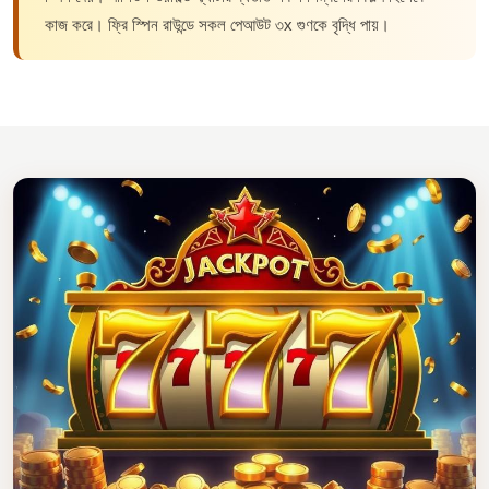
কাজ করে। ফ্রি স্পিন রাউন্ডে সকল পেআউট ৩x গুণকে বৃদ্ধি পায়।