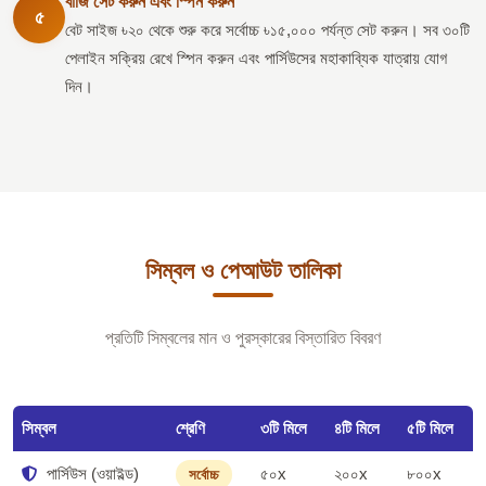
বাজি সেট করুন এবং স্পিন করুন
৫
বেট সাইজ ৳২০ থেকে শুরু করে সর্বোচ্চ ৳১৫,০০০ পর্যন্ত সেট করুন। সব ৩০টি
পেলাইন সক্রিয় রেখে স্পিন করুন এবং পার্সিউসের মহাকাব্যিক যাত্রায় যোগ
দিন।
সিম্বল ও পেআউট তালিকা
প্রতিটি সিম্বলের মান ও পুরস্কারের বিস্তারিত বিবরণ
সিম্বল
শ্রেণি
৩টি মিলে
৪টি মিলে
৫টি মিলে
পার্সিউস (ওয়াইল্ড)
৫০x
২০০x
৮০০x
সর্বোচ্চ