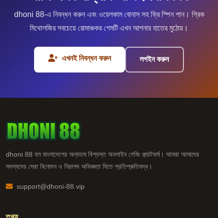
dhoni 88-এ নিবন্ধন করুন এবং ওয়েলকাম বোনাস সহ ফ্রি স্পিন পান। গ্রিক
মিথোলজির সবচেয়ে রোমাঞ্চকর গেমটি এখন আপনার হাতের মুঠোয়।
এখনই নিবন্ধন করুন
লগইন করুন
dhoni 88 হল বাংলাদেশের অন্যতম বিশ্বস্ত অনলাইন গেমিং প্ল্যাটফর্ম। আমরা আমাদের
সদস্যদের সেরা বিনোদন ও নিরাপদ অভিজ্ঞতা দিতে প্রতিশ্রুতিবদ্ধ।
support@dhoni-88.vip
তথ্য