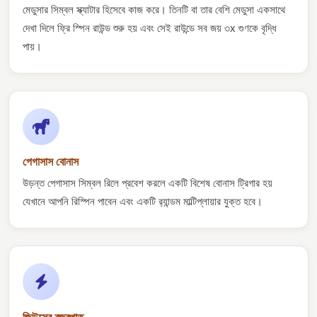
মেডুসার সিম্বল স্ক্যাটার হিসেবে কাজ করে। তিনটি বা তার বেশি মেডুসা একসাথে
দেখা দিলে ফ্রি স্পিন রাউন্ড শুরু হয় এবং সেই রাউন্ডে সব জয় ৩x গুণকে বৃদ্ধি
পায়।
পেগাসাস বোনাস
উড়ন্ত পেগাসাস সিম্বল রিলে প্রবেশ করলে একটি বিশেষ বোনাস ট্রিগার হয়
যেখানে আপনি রিস্পিন পাবেন এবং একটি র‍্যান্ডম মাল্টিপ্লায়ার যুক্ত হবে।