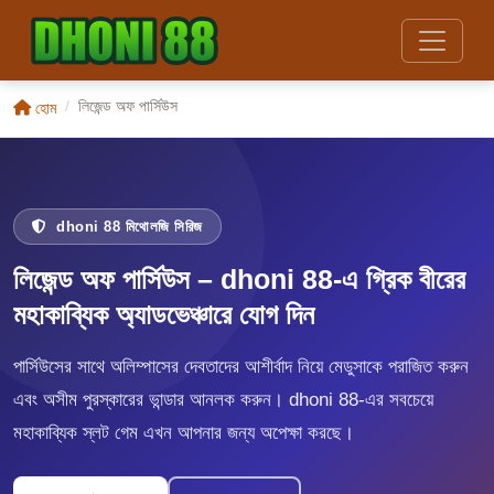
লিজেন্ড অফ পার্সিউস
হোম
dhoni 88 মিথোলজি সিরিজ
লিজেন্ড অফ পার্সিউস – dhoni 88-এ গ্রিক বীরের
মহাকাব্যিক অ্যাডভেঞ্চারে যোগ দিন
পার্সিউসের সাথে অলিম্পাসের দেবতাদের আশীর্বাদ নিয়ে মেডুসাকে পরাজিত করুন
এবং অসীম পুরস্কারের ভান্ডার আনলক করুন। dhoni 88-এর সবচেয়ে
মহাকাব্যিক স্লট গেম এখন আপনার জন্য অপেক্ষা করছে।