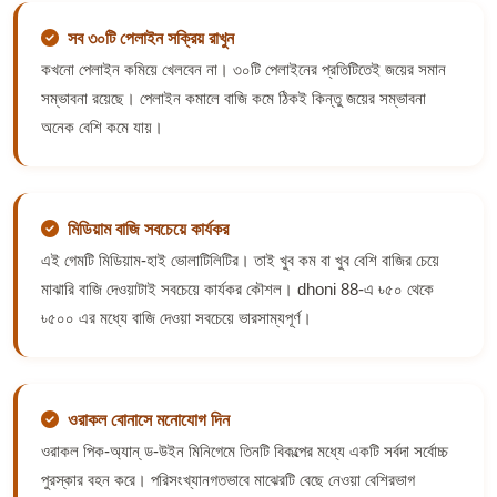
সব ৩০টি পেলাইন সক্রিয় রাখুন
কখনো পেলাইন কমিয়ে খেলবেন না। ৩০টি পেলাইনের প্রতিটিতেই জয়ের সমান
সম্ভাবনা রয়েছে। পেলাইন কমালে বাজি কমে ঠিকই কিন্তু জয়ের সম্ভাবনা
অনেক বেশি কমে যায়।
মিডিয়াম বাজি সবচেয়ে কার্যকর
এই গেমটি মিডিয়াম-হাই ভোলাটিলিটির। তাই খুব কম বা খুব বেশি বাজির চেয়ে
মাঝারি বাজি দেওয়াটাই সবচেয়ে কার্যকর কৌশল। dhoni 88-এ ৳৫০ থেকে
৳৫০০ এর মধ্যে বাজি দেওয়া সবচেয়ে ভারসাম্যপূর্ণ।
ওরাকল বোনাসে মনোযোগ দিন
ওরাকল পিক-অ্যান্ ড-উইন মিনিগেমে তিনটি বিকল্পের মধ্যে একটি সর্বদা সর্বোচ্চ
পুরস্কার বহন করে। পরিসংখ্যানগতভাবে মাঝেরটি বেছে নেওয়া বেশিরভাগ