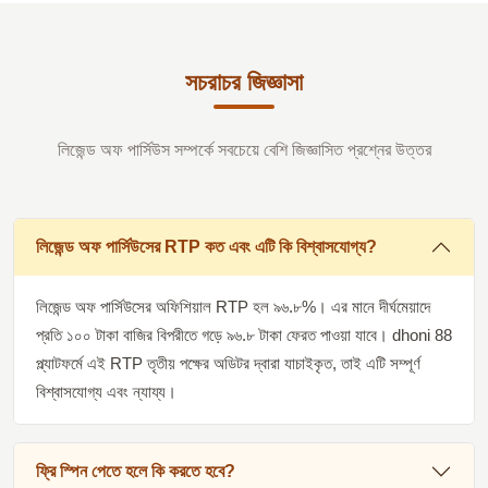
সচরাচর জিজ্ঞাসা
লিজেন্ড অফ পার্সিউস সম্পর্কে সবচেয়ে বেশি জিজ্ঞাসিত প্রশ্নের উত্তর
লিজেন্ড অফ পার্সিউসের RTP কত এবং এটি কি বিশ্বাসযোগ্য?
লিজেন্ড অফ পার্সিউসের অফিশিয়াল RTP হল ৯৬.৮%। এর মানে দীর্ঘমেয়াদে
প্রতি ১০০ টাকা বাজির বিপরীতে গড়ে ৯৬.৮ টাকা ফেরত পাওয়া যাবে। dhoni 88
প্ল্যাটফর্মে এই RTP তৃতীয় পক্ষের অডিটর দ্বারা যাচাইকৃত, তাই এটি সম্পূর্ণ
বিশ্বাসযোগ্য এবং ন্যায্য।
ফ্রি স্পিন পেতে হলে কি করতে হবে?