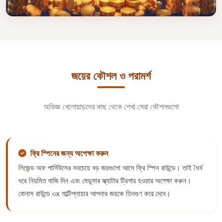
জয়ের কৌশল ও পরামর্শ
অভিজ্ঞ খেলোয়াড়দের কাছ থেকে শেখা সেরা কৌশলগুলো
ফ্রি স্পিনের জন্য অপেক্ষা করুন
লিজেন্ড অফ পার্সিউসের সবচেয়ে বড় জয়গুলো আসে ফ্রি স্পিন রাউন্ডে। তাই ধৈর্য
ধরে নিয়মিত বাজি দিন এবং মেডুসার স্ক্যাটার ট্রিগার হওয়ার অপেক্ষা করুন।
বোনাস রাউন্ডে ৩x মাল্টিপ্লায়ার আপনার জয়কে তিনগুণ করে দেবে।