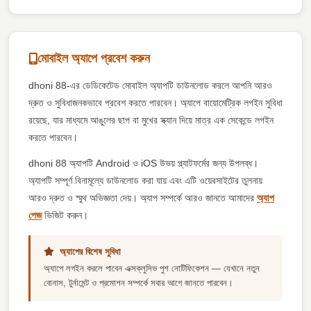
মোবাইল অ্যাপে প্রবেশ করুন
dhoni 88-এর ডেডিকেটেড মোবাইল অ্যাপটি ডাউনলোড করলে আপনি আরও
দ্রুত ও সুবিধাজনকভাবে প্রবেশ করতে পারবেন। অ্যাপে বায়োমেট্রিক লগইন সুবিধা
রয়েছে, যার মাধ্যমে আঙুলের ছাপ বা মুখের স্ক্যান দিয়ে মাত্র এক সেকেন্ডে লগইন
করতে পারবেন।
dhoni 88 অ্যাপটি Android ও iOS উভয় প্ল্যাটফর্মের জন্য উপলব্ধ।
অ্যাপটি সম্পূর্ণ বিনামূল্যে ডাউনলোড করা যায় এবং এটি ওয়েবসাইটের তুলনায়
আরও দ্রুত ও স্মুথ অভিজ্ঞতা দেয়। অ্যাপ সম্পর্কে আরও জানতে আমাদের
অ্যাপ
পেজ
ভিজিট করুন।
অ্যাপের বিশেষ সুবিধা
অ্যাপে লগইন করলে পাবেন এক্সক্লুসিভ পুশ নোটিফিকেশন — যেখানে নতুন
বোনাস, টুর্নামেন্ট ও প্রমোশন সম্পর্কে সবার আগে জানতে পারবেন।