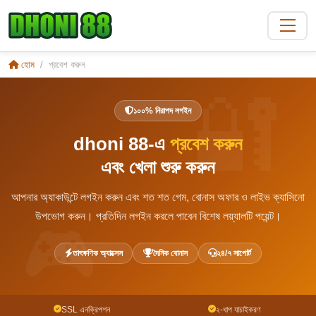
হোম
প্রবেশ করুন
🔐
১০০% নিরাপদ লগইন
dhoni 88-এ
প্রবেশ করুন
এবং খেলা শুরু করুন
আপনার অ্যাকাউন্টে লগইন করুন এবং শত শত গেম, বোনাস অফার ও লাইভ ক্যাসিনো
উপভোগ করুন। প্রতিদিন লগইন করলে পাবেন বিশেষ লয়্যালটি পয়েন্ট।
🎮
তাৎক্ষণিক অ্যাক্সেস
দৈনিক বোনাস
২৪/৭ সাপোর্ট
SSL এনক্রিপশন
২-ধাপ যাচাইকরণ