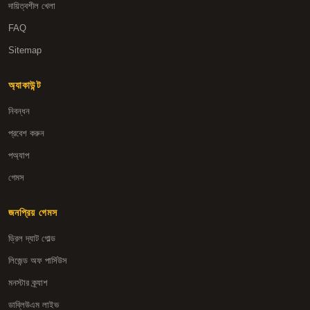
দায়িত্বশীল খেলা
FAQ
Sitemap
অ্যাকাউন্ট
নিবন্ধন
প্রবেশ করুন
পঅ্যাপ
গেমস
জনপ্রিয় গেমস
ড্রিল দ্যাট গোল্ড
লিজেন্ড অফ পার্সিউস
মনস্টার ক্র্যাশ
ডাব্লিউএম লাইভ