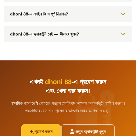
dhoni 88-এ লগইন কি সম্পূর্ণ নিরাপদ?
dhoni 88-এ অ্যাকাউন্ট নেই — কীভাবে খুলব?
এখনই
dhoni 88
-এ প্রবেশ করুন
এবং খেলা শুরু করুন!
লক্ষাধিক বাংলাদেশি গেমারের পছন্দের প্ল্যাটফর্মে আপনার অ্যাকাউন্টে লগইন করুন।
প্রতিদিনের বোনাস ও পুরস্কার আপনার জন্য অপেক্ষা করছে।
প্রবেশ করুন
নতুন অ্যাকাউন্ট খুলুন