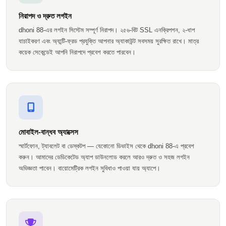
নিরাপদ ও দ্রুত লগইন
dhoni 88-এর লগইন সিস্টেম সম্পূর্ণ নিরাপদ। ২৫৬-বিট SSL এনক্রিপশন, ২-ধাপ
যাচাইকরণ এবং অ্যান্টি-ফ্রড প্রযুক্তি আপনার অ্যাকাউন্ট সবসময় সুরক্ষিত রাখে। মাত্র
কয়েক সেকেন্ডেই আপনি নিরাপদে প্রবেশ করতে পারবেন।
মোবাইল-বান্ধব অ্যাক্সেস
স্মার্টফোন, ট্যাবলেট বা ডেস্কটপ — যেকোনো ডিভাইস থেকে dhoni 88-এ প্রবেশ
করুন। আমাদের ডেডিকেটেড অ্যাপ ডাউনলোড করলে আরও দ্রুত ও সহজ লগইন
অভিজ্ঞতা পাবেন। বায়োমেট্রিক লগইন সুবিধাও পাওয়া যায় অ্যাপে।