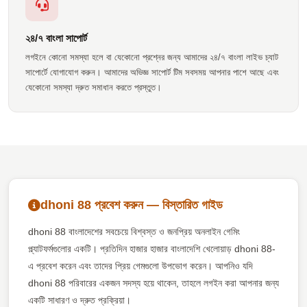
২৪/৭ বাংলা সাপোর্ট
লগইনে কোনো সমস্যা হলে বা যেকোনো প্রশ্নের জন্য আমাদের ২৪/৭ বাংলা লাইভ চ্যাট
সাপোর্টে যোগাযোগ করুন। আমাদের অভিজ্ঞ সাপোর্ট টিম সবসময় আপনার পাশে আছে এবং
যেকোনো সমস্যা দ্রুত সমাধান করতে প্রস্তুত।
dhoni 88 প্রবেশ করুন — বিস্তারিত গাইড
dhoni 88 বাংলাদেশের সবচেয়ে বিশ্বস্ত ও জনপ্রিয় অনলাইন গেমিং
প্ল্যাটফর্মগুলোর একটি। প্রতিদিন হাজার হাজার বাংলাদেশি খেলোয়াড় dhoni 88-
এ প্রবেশ করেন এবং তাদের প্রিয় গেমগুলো উপভোগ করেন। আপনিও যদি
dhoni 88 পরিবারের একজন সদস্য হয়ে থাকেন, তাহলে লগইন করা আপনার জন্য
একটি সাধারণ ও দ্রুত প্রক্রিয়া।