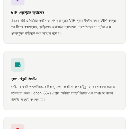
VIP প্রোগ্রাম অ্যাক্সেস
dhoni 88-এ নিয়মিত লগইন ও খেলার মাধ্যমে VIP স্তরে উন্নীত হন। VIP সদস্যরা
পান বিশেষ ক্যাশব্যাক, ব্যক্তিগত অ্যাকাউন্ট ম্যানেজার, দ্রুত উত্তোলন সুবিধা এবং
এক্সক্লুসিভ টুর্নামেন্টে অংশগ্রহণের সুযোগ।
দ্রুত পেমেন্ট সিস্টেম
লগইনের পরেই তাৎক্ষণিকভাবে বিকাশ, নগদ, রকেট বা ব্যাংক ট্রান্সফারের মাধ্যমে জমা ও
উত্তোলন করুন। dhoni 88-এ পেমেন্ট প্রক্রিয়া সম্পূর্ণ নিরাপদ এবং সাধারণত কয়েক
মিনিটের মধ্যেই সম্পন্ন হয়।