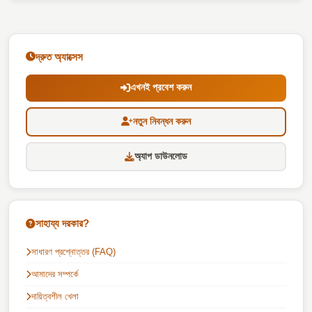
দ্রুত অ্যাক্সেস
এখনই প্রবেশ করুন
নতুন নিবন্ধন করুন
অ্যাপ ডাউনলোড
সাহায্য দরকার?
সাধারণ প্রশ্নোত্তর (FAQ)
আমাদের সম্পর্কে
দায়িত্বশীল খেলা