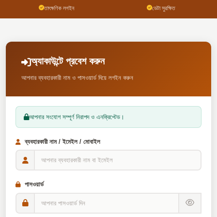
তাৎক্ষণিক লগইন
ডেটা সুরক্ষিত
অ্যাকাউন্টে প্রবেশ করুন
আপনার ব্যবহারকারী নাম ও পাসওয়ার্ড দিয়ে লগইন করুন
আপনার সংযোগ সম্পূর্ণ নিরাপদ ও এনক্রিপ্টেড।
ব্যবহারকারী নাম / ইমেইল / মোবাইল
পাসওয়ার্ড